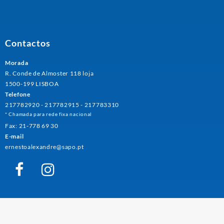
Contactos
Morada
R. Conde de Almoster 118 loja
1500-199 LISBOA
Telefone
217782920 - 217782915 - 217783310
* Chamada para rede fixa nacional
Fax: 21-778 69 30
E-mail
ernestoalexandre@sapo.pt