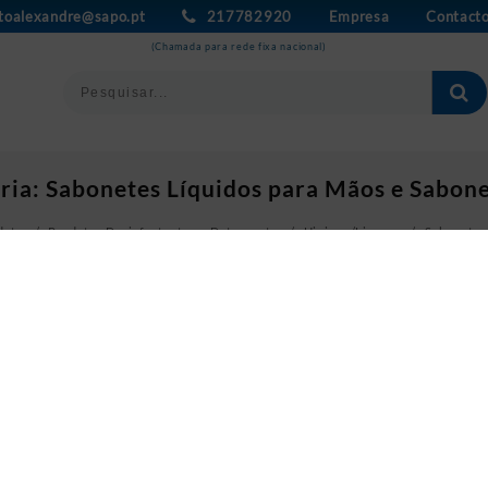
toalexandre@sapo.pt
217782920
Empresa
Contact
(Chamada para rede fixa nacional)
ria:
Sabonetes Líquidos para Mãos e Sabone
dutos
Produtos Desinfectantes e Detergentes
Higiene/Limpeza
Sabonetes
todos os 4 resultados