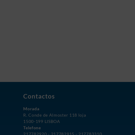
Contactos
Morada
R. Conde de Almoster 118 loja
1500-199 LISBOA
Telefone
217782920 - 217782915 - 217783310