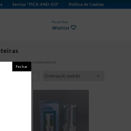
os
Serviço “PICK-AND-GO”
Política de Cookies
Favoritos
Wishlist
teiras
 Líquidos para Mãos e Saboneteiras