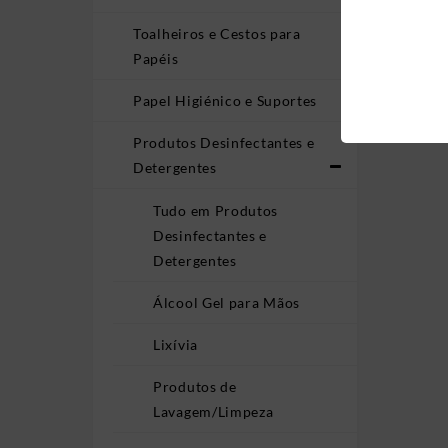
Toalheiros e Cestos para
Papéis
Sabonete 
– 
Papel Higiénico e Suportes
Produtos Desinfectantes e
Detergentes
Tudo em Produtos
Desinfectantes e
Detergentes
Álcool Gel para Mãos
Lixívia
Produtos de
Lavagem/Limpeza