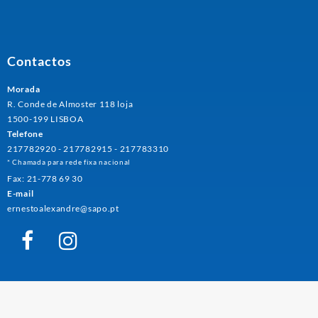
Contactos
Morada
R. Conde de Almoster 118 loja
1500-199 LISBOA
Telefone
217782920 - 217782915 - 217783310
* Chamada para rede fixa nacional
Fax: 21-778 69 30
E-mail
ernestoalexandre@sapo.pt