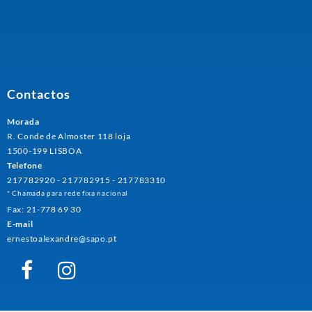
Contactos
Morada
R. Conde de Almoster 118 loja
1500-199 LISBOA
Telefone
217782920 - 217782915 - 217783310
* Chamada para rede fixa nacional
Fax: 21-778 69 30
E-mail
ernestoalexandre@sapo.pt