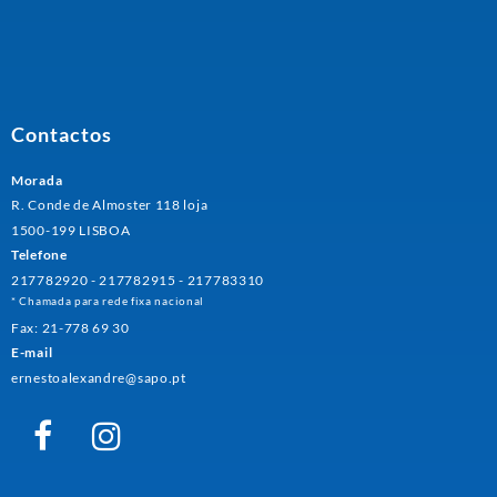
Contactos
Morada
R. Conde de Almoster 118 loja
1500-199 LISBOA
Telefone
217782920 - 217782915 - 217783310
* Chamada para rede fixa nacional
Fax: 21-778 69 30
E-mail
ernestoalexandre@sapo.pt